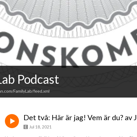
Lab Podcast
an.com/FamilyLab/feed.xml
Det två: Här är jag! Vem är du? av 
Jul 18, 2021