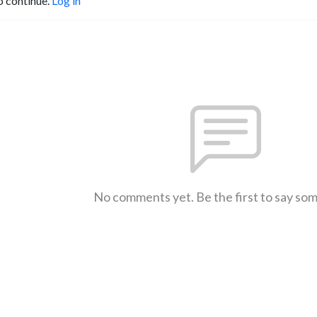
o continue.
Log in
No comments yet. Be the first to say so