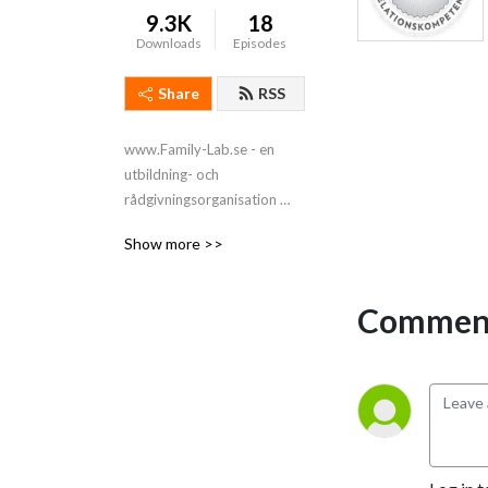
9.3K
18
Downloads
Episodes
Share
RSS
www.Family-Lab.se - en 
utbildning- och 
rådgivningsorganisation 
grundad av författaren och 
Show more >>
terapeuten Jesper Juul.
Comment