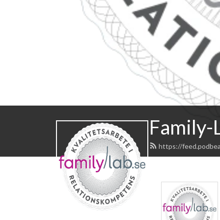
Family-
https://feed.podbe