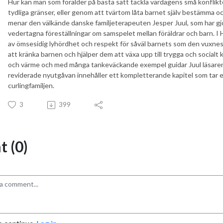
Hur kan man som förälder på bästa sätt tackla vardagens små konflikte
tydliga gränser, eller genom att tvärtom låta barnet själv bestämma och
menar den välkände danske familjeterapeuten Jesper Juul, som har gjo
vedertagna föreställningar om samspelet mellan föräldrar och barn. I H
av ömsesidig lyhördhet och respekt för såväl barnets som den vuxnes 
att kränka barnen och hjälper dem att växa upp till trygga och socialt
och värme och med många tankeväckande exempel guidar Juul läsar
reviderade nyutgåvan innehåller ett kompletterande kapitel som tar 
curlingfamiljen.
3
399
 (0)