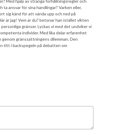
r? Med hjälp av stränga förhållningsregler och
 ta ansvar för sina handlingar? Varken eller,
rt sig känd för att vända upp och ned på
är är jag! Vem är du? betonar han istället vikten
personliga gränser. Lyckas vi med det undviker vi
 kompetenta individer. Med lika delar erfarenhet
en genom gränssättningens dilemman. Den
en titt i backspegeln på debatten om