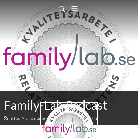
Family-Lab Podcast
https://feed.podbean.com/FamilyLab/feed.xml